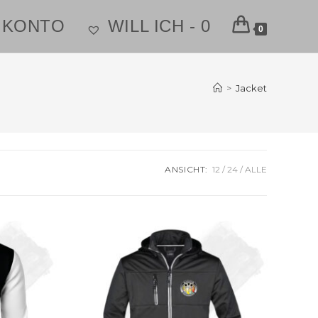
 KONTO
WILL ICH -
0
0
>
Jacket
ANSICHT:
12
24
ALLE