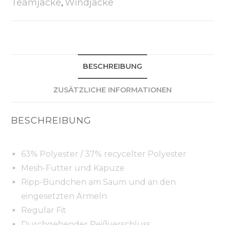
Teamjacke
Windjacke
,
BESCHREIBUNG
ZUSÄTZLICHE INFORMATIONEN
BESCHREIBUNG
63% Polyester / 37% recycelter Polyester
Mesh-Futter und Kapuze
Ripp-Bündchen am Saum und an den
eingesetzten Ärmeln
Regular Fit
Durchgehender Reißverschluss