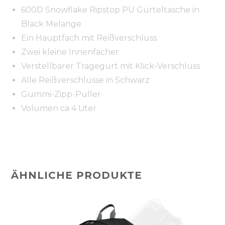
600D Snowflake Ripstop PU Gürteltasche in
Black Melange
Ein Hauptfach mit Reißverschluss
Zwei kleine Innenfächer
Verstellbarer Tragegurt mit Klick-Verschluss
Alle Reißverschlüsse in Schwarz
Gummi-Zipp-Puller
Volumen ca 4 Liter
ÄHNLICHE PRODUKTE