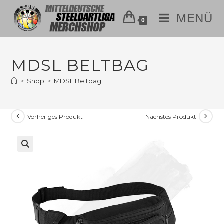
MENÜ
0
MDSL BELTBAG
>
Shop
>
MDSL Beltbag
Vorheriges Produkt
Nächstes Produkt